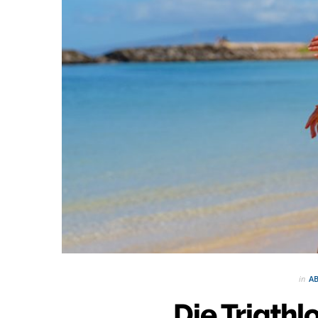
in
A
Die Triathl