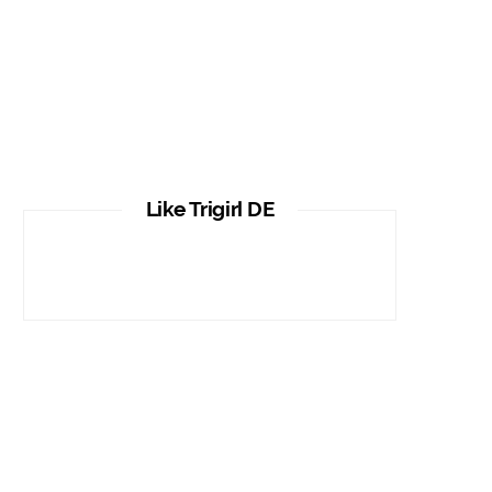
ABOUT TRIGIRL
Die Triathlon Saison 2025
DECEMBER 18, 2024
Like Trigirl DE
ABOUT TRIGIRL
Nachhaltig produzierte
Triathlonbekleidung – Interview