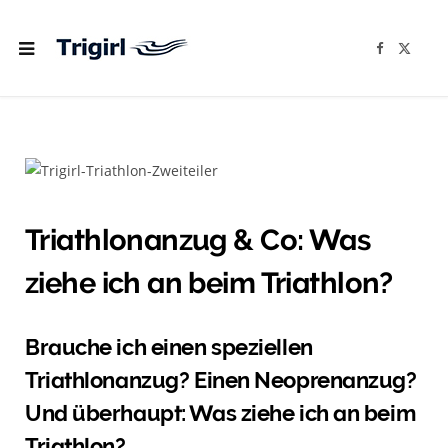
F
X
a
(
c
T
e
w
b
i
o
t
o
t
k
e
r
)
Triathlonanzug & Co: Was
ziehe ich an beim Triathlon?
Brauche ich einen speziellen
Triathlonanzug? Einen Neoprenanzug?
Und überhaupt: Was ziehe ich an beim
Triathlon?