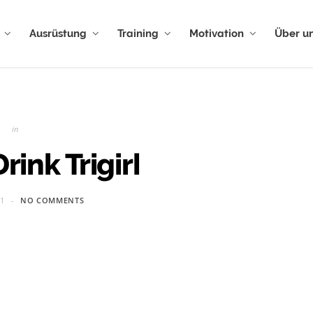
Ausrüstung
Training
Motivation
Über u
in
rink Trigirl
11
NO COMMENTS