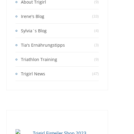
About Trigirl
(9)
Irene's Blog
(33)
Sylvia´s Blog
(4)
Tia's Ernährungstipps
(3)
Triathlon Training
(9)
Trigirl News
(47)