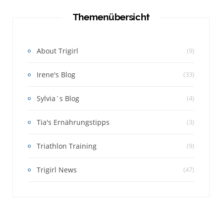
Themenübersicht
About Trigirl
(9)
Irene's Blog
(33)
Sylvia´s Blog
(4)
Tia's Ernährungstipps
(3)
Triathlon Training
(9)
Trigirl News
(47)