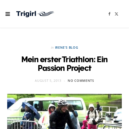
F
X
a
(
c
T
e
w
b
i
o
t
o
t
k
e
r
in
IRENE'S BLOG
)
Mein erster Triathlon: Ein
Passion Project
AUGUST 5, 2013
NO COMMENTS