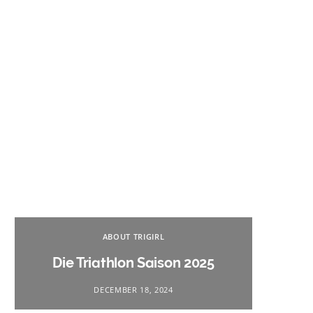
Na
ABOUT TRIGIRL
Triath
Die Triathlon Saison 2025
DECEMBER 18, 2024