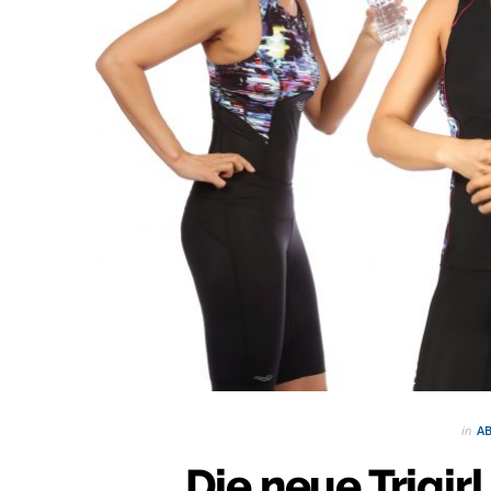
in
A
Die neue Trigirl