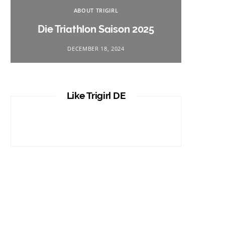
Na
ABOUT TRIGIRL
Triath
Die Triathlon Saison 2025
DECEMBER 18, 2024
Like Trigirl DE