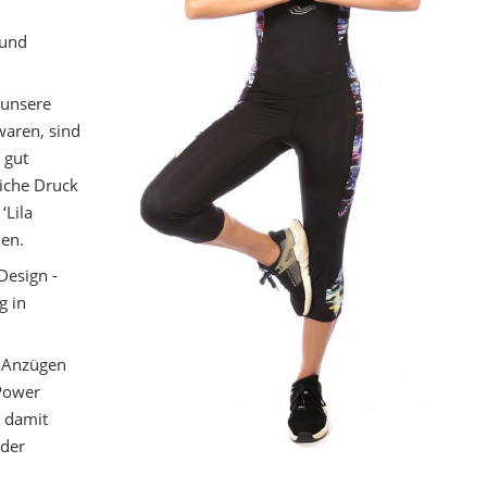
Triathlon-Marke Trigirl – Ein
 und
Blick hinter die Kulissen
unsere
JULY 16, 2023
waren, sind
 gut
iche Druck
‘Lila
nen.
Design -
g in
l Anzügen
 Power
, damit
oder