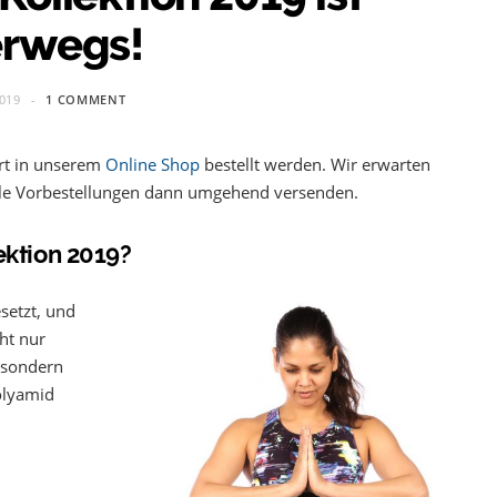
erwegs!
2019
1 COMMENT
ort in unserem
Online Shop
bestellt werden. Wir erwarten
lle Vorbestellungen dann umgehend versenden.
lektion 2019?
setzt, und
ht nur
, sondern
olyamid
ABOUT TRIGIRL