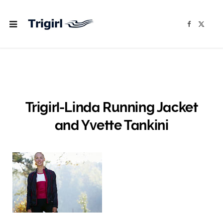
F
X
a
(
c
T
e
w
b
i
o
t
o
t
k
e
r
)
Trigirl-Linda Running Jacket
and Yvette Tankini