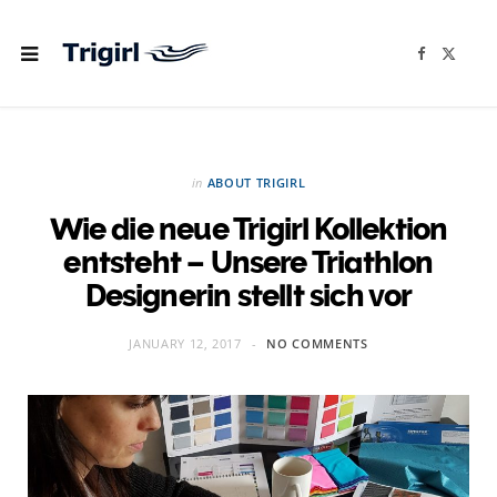
F
X
a
(
c
T
e
w
b
i
o
t
o
t
k
e
r
in
ABOUT TRIGIRL
)
Wie die neue Trigirl Kollektion
entsteht – Unsere Triathlon
Designerin stellt sich vor
JANUARY 12, 2017
NO COMMENTS